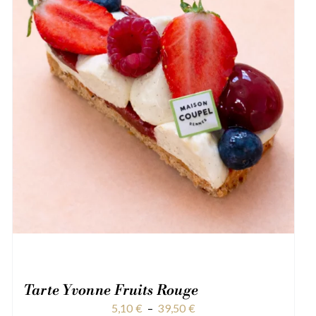
Tarte Yvonne Fruits Rouge
Plage
5,10
€
–
39,50
€