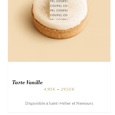
Tarte Vanille
Plage
4,90
€
–
29,50
€
de
prix :
Disponible à Saint-Hélier et Nemours
4,90 €
à