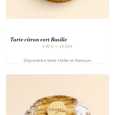
Tarte citron vert Basilic
Plage
4,90
€
–
29,50
€
de
prix :
Disponible à Saint-Hélier et Nemours
4,90 €
à
29,50 €