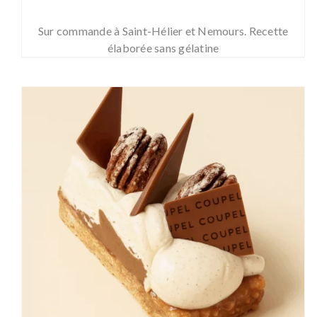
de
prix :
Sur commande à Saint-Hélier et Nemours. Recette
5,10 €
élaborée sans gélatine
à
41,00 €