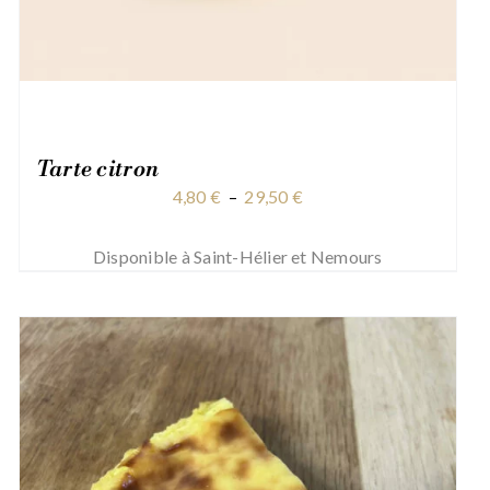
Tarte citron
Plage
4,80
€
–
29,50
€
de
prix :
Disponible à Saint-Hélier et Nemours
4,80 €
à
29,50 €