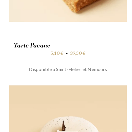
Tarte Pacane
Plage
5,10
€
–
39,50
€
de
prix :
Disponible à Saint-Hélier et Nemours
5,10 €
à
39,50 €