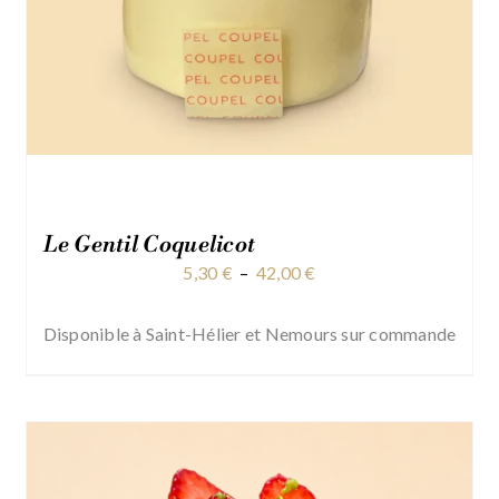
Le Gentil Coquelicot
Plage
5,30
€
–
42,00
€
de
prix :
Disponible à Saint-Hélier et Nemours sur commande
5,30 €
à
42,00 €