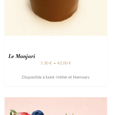
Le Manjari
Plage
5,30
€
–
42,00
€
de
prix :
Disponible à Saint-Hélier et Nemours
5,30 €
à
42,00 €