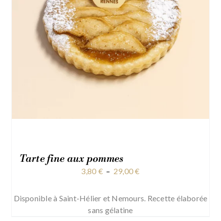
Tarte fine aux pommes
Plage
3,80
€
–
29,00
€
de
prix :
Disponible à Saint-Hélier et Nemours. Recette élaborée
3,80 €
sans gélatine
à