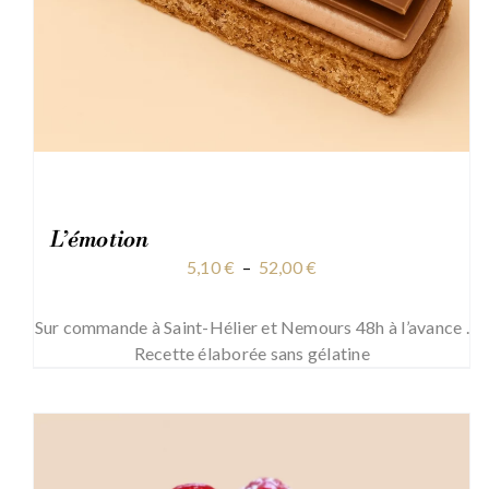
L’émotion
Plage
5,10
€
–
52,00
€
de
prix :
Sur commande à Saint-Hélier et Nemours 48h à l’avance .
5,10 €
Recette élaborée sans gélatine
à
52,00 €