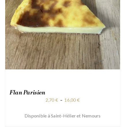
Flan Parisien
Plage
2,70
€
–
16,00
€
de
prix :
Disponible à Saint-Hélier et Nemours
2,70 €
à