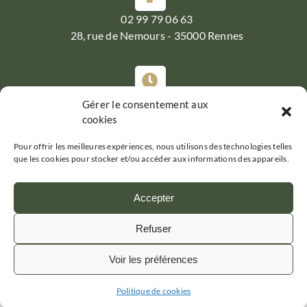
02 99 79 06 63
28, rue de Nemours - 35000 Rennes
Gérer le consentement aux
Du Mardi au Samedi :
cookies
07h30-19h30
Pour offrir les meilleures expériences, nous utilisons des technologies telles
que les cookies pour stocker et/ou accéder aux informations des appareils.
Accepter
Refuser
GRAND PÈRE JULES
Mentions légales
Voir les préférences
Politique de confidentialité
Plan de site
Politique de cookies