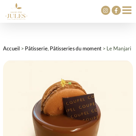
Passer
au
contenu
Accueil
>
Pâtisserie
,
Pâtisseries du moment
>
Le Manjari