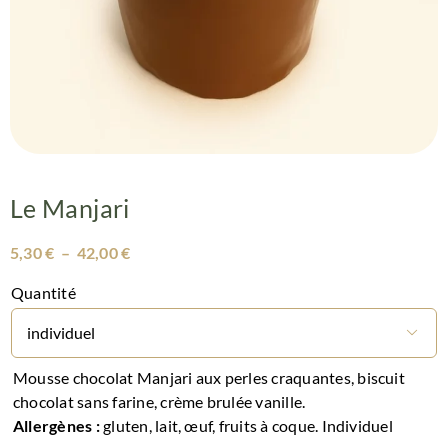
Le Manjari
Plage
5,30
€
–
42,00
€
de
prix :
Quantité
5,30 €
à

42,00 €
Mousse chocolat Manjari aux perles craquantes, biscuit
chocolat sans farine, crème brulée vanille.
Allergènes :
gluten, lait, œuf, fruits à coque. Individuel