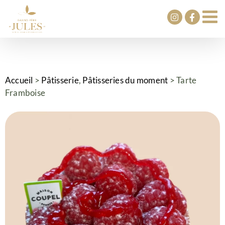
Passer
au
contenu
Accueil
>
Pâtisserie
,
Pâtisseries du moment
>
Tarte
Framboise