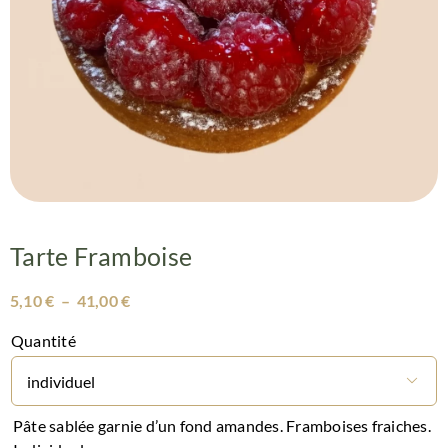
Tarte Framboise
Plage
5,10
€
–
41,00
€
de
prix :
Quantité
5,10 €
à

41,00 €
Pâte sablée garnie d’un fond amandes. Framboises fraiches.