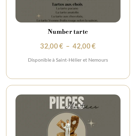
Number tarte
Plage
32,00
€
–
42,00
€
de
Disponible à Saint-Hélier et Nemours
prix :
32,00 €
à
42,00 €