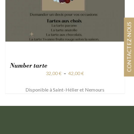
CONTACTEZ-NOUS
Number tarte
Plage
32,00
€
–
42,00
€
de
prix :
Disponible à Saint-Hélier et Nemours
32,00 €
à
42,00 €