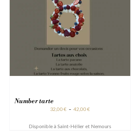
Number tarte
Plage
32,00
€
–
42,00
€
de
prix :
Disponible à Saint-Hélier et Nemours
32,00 €
à