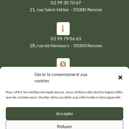
02 99 30 70 67
21, rue Saint-Hélier - 35000 Rennes
02 99 79 06 63
28, rue de Nemours - 35000 Rennes
Gérer le consentement aux
Du Mardi au Samedi :
cookies
07h30-19h30
Pour offrir les meilleures expériences, nous utilisons des technologies telles
que les cookies pour stocker et/ou accéder aux informations des appareils.
Accepter
Refuser
GRAND PÈRE JULES