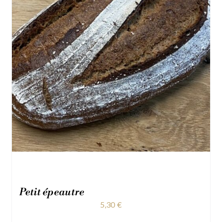
Petit épeautre
5,30
€