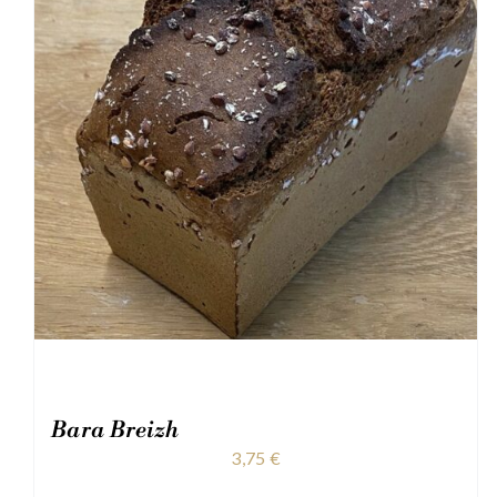
Bara Breizh
3,75
€