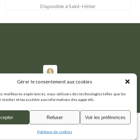
Disponible à Saint-Hélier
Gérer le consentement aux cookies
Du Mardi au Samedi :
07h30-19h30
les meilleures expériences, nous utilisons des technologies telles que les
 stocker et/ou accéder aux informations des appareils.
cepter
Refuser
Voir les préférences
légales
|
Politique de confidentialité
|
Plan de site
Politique de cookies